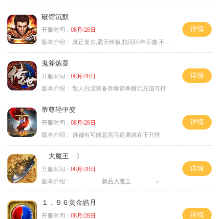
破馆沉默
详情
开服时间：
08月/28日
版本介绍：
真正复古,震天终极,找回03年乐趣,不搞花里胡
鬼斧炼章
详情
开服时间：
08月/28日
版本介绍：
散人白漂装备靠爆简单耐玩充值可打
帝尊轻中变
详情
开服时间：
08月/28日
版本介绍：
谁都有可能是黑马逆袭就在下只怪
大魔王 〕
详情
开服时间：
08月/28日
版本介绍：
新品大魔王 ＞
１．９６黄金皓月
详情
开服时间：
08月/28日