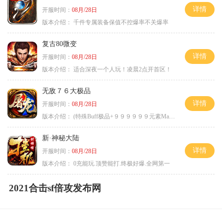
详情
开服时间：
08月/28日
版本介绍：
千件专属装备保值不控爆率不关爆率
复古80微变
详情
开服时间：
08月/28日
版本介绍：
适合深夜一个人玩！凌晨2点开首区！
无敌７６大极品
详情
开服时间：
08月/28日
版本介绍：
(特殊Buff极品+９９９９９９元素Max）
新·神秘大陆
详情
开服时间：
08月/28日
版本介绍：
0充能玩.顶赞能打.终极好爆.全网第一
2021合击sf倍攻发布网