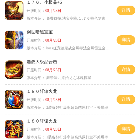
１７６、小极品+6
详情
开服时间：
08月/28日
版本介绍：
免费群技.法宝空降.１.７６特色复古
创世暗黑宝宝
详情
开服时间：
08月/28日
版本介绍：
boss抓宠鉴定战全屏毒法全屏雷道全屏狗
鏖战大极品合击
详情
开服时间：
08月/28日
版本介绍：
舞帝味儿原始龙之冰魂摘星
１８０轩辕火龙
详情
开服时间：
08月/28日
版本介绍：
2装备好打爆率超高憋尿打宝不关爆率
１８０轩辕火龙
详情
开服时间：
08月/28日
版本介绍：
1装备好打爆率超高憋尿打宝不关爆率