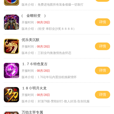
版本介绍：
免费进地图所有装备都爆一切靠打
( 金蟾轻变 )
详情
开服时间：
08月/28日
版本介绍：
(轻变·单职业沙奖８８８８)
优乐美沉默
详情
开服时间：
08月/28日
版本介绍：
三职业均衡激情热血怀恋
１.７６特色复古
详情
开服时间：
08月/28日
版本介绍：
1.76论年玩内置挂机独家情怀
１８０明月火龙
详情
开服时间：
08月/28日
版本介绍：
封顶79级-赞助好打-散人好混-告别坑服
万劫主宰专属