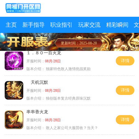
主页
新手指导
职业指引
玩家交流
精彩瞬间
更新时间：2025-08-28
１．８０一百火龙
详情
开服时间：
08月/28日
版本介绍：
独家特色散人激情统战奖励
天机沉默
详情
开服时间：
08月/28日
版本介绍：
独创版本复古经典原味沉默
串串香火龙
详情
开服时间：
08月/28日
版本介绍：
散人之家公司大服茴收？当天？